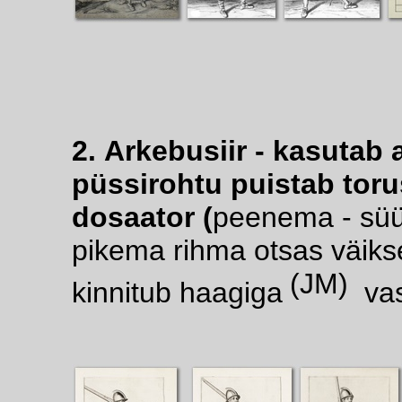
2. Arkebusiir - kasutab 
püssirohtu puistab toru
dosaator (
peenema - süüt
pikema rihma otsas väiks
(JM)
kinnitub haagiga
vas