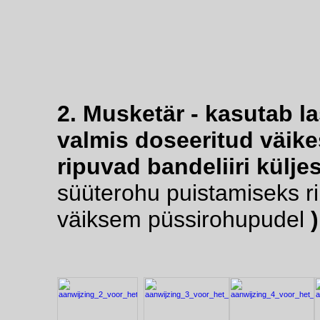
2. Musketär - kasutab la
valmis doseeritud väike
ripuvad
bandeliiri
külje
süüterohu puistamiseks r
väiksem püssirohupudel
)