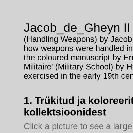
Jacob_de_Gheyn II
(Handling Weapons) by Jacob 
how weapons were handled in P
the coloured manuscript by Er
Militaire' (Military School) b
exercised in the early 19th cen
1. Trükitud ja koloreeri
kollektsioonidest
Click a picture to see a large